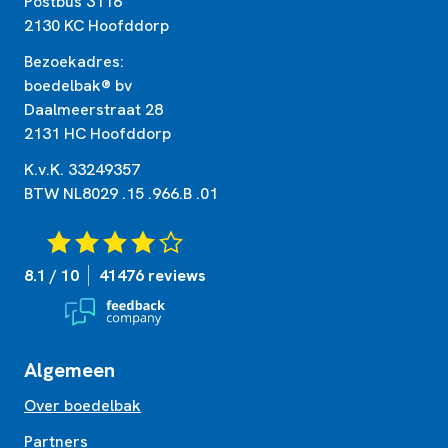
Postbus 3116
2130 KC Hoofddorp
Bezoekadres:
boedelbak® bv
Daalmeerstraat 28
2131 HC Hoofddorp
K.v.K. 33249357
BTW NL8029 .15 .966.B .01
8.1 / 10
41476 reviews
Algemeen
Over boedelbak
Partners