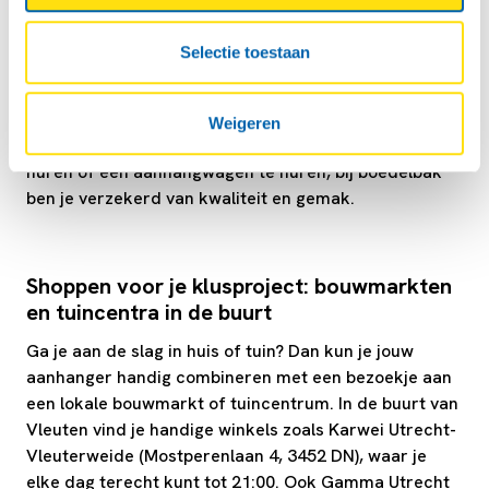
boedelbak – eenvoudig en betrouwbaar
In Vleuten haal je jouw boedelbak eenvoudig op bij
Selectie toestaan
Esso Vleuten. Deze locatie ligt centraal en is goed
bereikbaar, ideaal voor jouw klus, verhuizing of
tuinklus. Zo ben je snel onderweg met jouw gehuurde
Weigeren
aanhangwagen. Of je nu kiest om een aanhanger te
huren of een aanhangwagen te huren, bij boedelbak
ben je verzekerd van kwaliteit en gemak.
Shoppen voor je klusproject: bouwmarkten
en tuincentra in de buurt
Ga je aan de slag in huis of tuin? Dan kun je jouw
aanhanger handig combineren met een bezoekje aan
een lokale bouwmarkt of tuincentrum. In de buurt van
Vleuten vind je handige winkels zoals Karwei Utrecht-
Vleuterweide (Mostperenlaan 4, 3452 DN), waar je
elke dag terecht kunt tot 21:00. Ook Gamma Utrecht