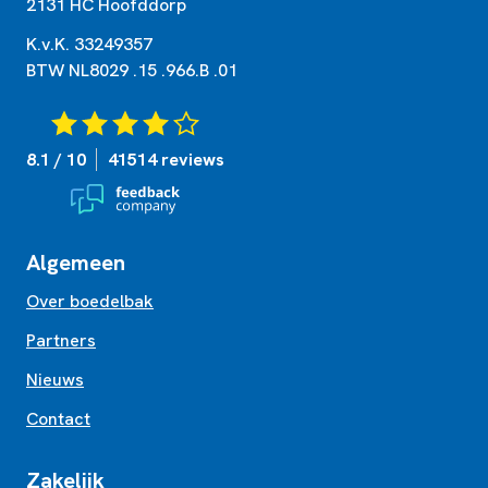
2131 HC Hoofddorp
K.v.K. 33249357
BTW NL8029 .15 .966.B .01
8.1 / 10
41514 reviews
Algemeen
Over boedelbak
Partners
Nieuws
Contact
Zakelijk