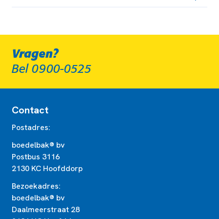
Vragen?
Bel 0900-0525
Contact
Postadres:
boedelbak® bv
Postbus 3116
2130 KC Hoofddorp
Bezoekadres:
boedelbak® bv
Daalmeerstraat 28