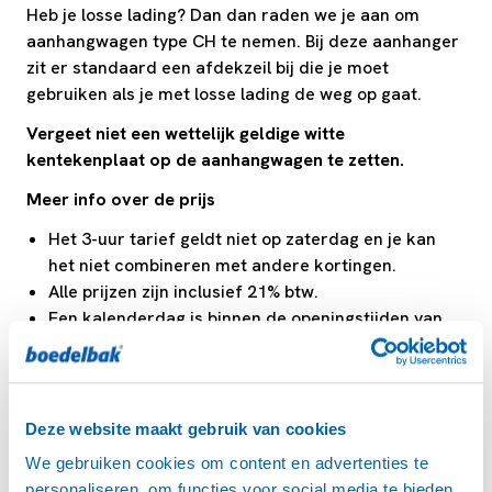
Heb je losse lading? Dan dan raden we je aan om
aanhangwagen type CH te nemen. Bij deze aanhanger
zit er standaard een afdekzeil bij die je moet
gebruiken als je met losse lading de weg op gaat.
Vergeet niet een wettelijk geldige witte
kentekenplaat op de aanhangwagen te zetten.
Meer info over de prijs
Het 3-uur tarief geldt niet op zaterdag en je kan
het niet combineren met andere kortingen.
Alle prijzen zijn inclusief 21% btw.
Een kalenderdag is binnen de openingstijden van
de verhuurlocatie.
Wij raden je aan om je aanhangwagen online te
reserveren
Deze website maakt gebruik van cookies
Goed om te weten
We gebruiken cookies om content en advertenties te
personaliseren, om functies voor social media te bieden