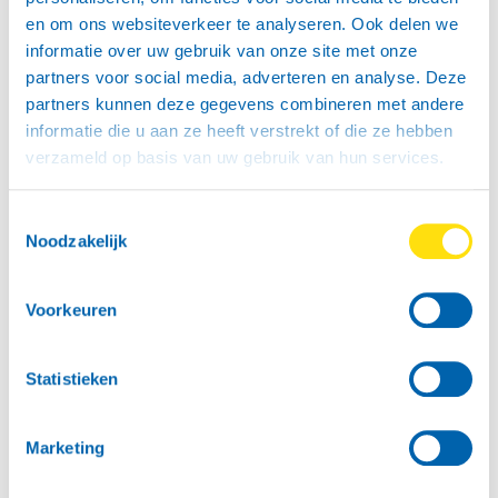
Met rijbewijs B:
en om ons websiteverkeer te analyseren. Ook delen we
Met een rijbewijs B mag je rijden met boedelbak van
informatie over uw gebruik van onze site met onze
klein en middel formaat. Soms ook met boedelbakken
partners voor social media, adverteren en analyse. Deze
van groot formaat. Hoe zit dit? Het totale gewicht van
partners kunnen deze gegevens combineren met andere
je auto en de bak mag niet boven de 3500 kilo
informatie die u aan ze heeft verstrekt of die ze hebben
uitkomen (lege gewicht + laadvermogen).
verzameld op basis van uw gebruik van hun services.
Met rijbewijs BE:
Toestemmingsselectie
Met een rijbewijs BE mag het gecombineerde gewicht
Noodzakelijk
van je auto en de bak boven de 3500 kilo uitkomen,
maar let wel op de maximale trekkracht van je auto.
Voorkeuren
Geremd of ongeremd?
Geremd is veiliger, het remsysteem van de aanhanger
Statistieken
remt mee. Ongeremd betekent dat de aanhanger
geen remsysteem heeft.
Marketing