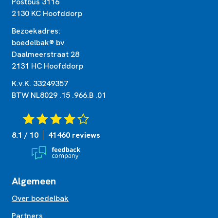
Postbus 3116
2130 KC Hoofddorp
Bezoekadres:
boedelbak® bv
Daalmeerstraat 28
2131 HC Hoofddorp
K.v.K. 33249357
BTW NL8029 .15 .966.B .01
8.1 / 10
41460 reviews
Algemeen
Over boedelbak
Partners