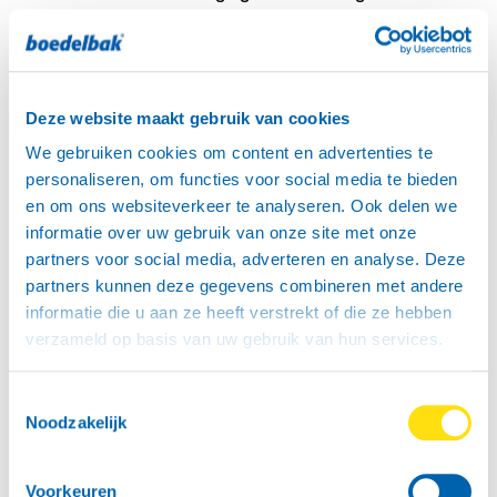
te hebben;
- Verhuurder en de door Verhuurder aangewezen
personen alle gevraagde medewerking te verlenen ter
verkrijging van schadevergoeding van derden of als
Deze website maakt gebruik van cookies
verweer tegen aanspraken van derden.
8.4 Bij ongevallen, beschadigingen of vermissing is
We gebruiken cookies om content en advertenties te
Huurder voorts verplicht:
personaliseren, om functies voor social media te bieden
- onmiddellijk en in geen geval later dan 24 uur nadien
en om ons websiteverkeer te analyseren. Ook delen we
melding te doen bij de politie ter plaatse;
informatie over uw gebruik van onze site met onze
- niet later dan 5 dagen een volledig ingevuld en
partners voor social media, adverteren en analyse. Deze
ondertekend schadeaangifteformulier aan
partners kunnen deze gegevens combineren met andere
verhuurder over te leggen;
informatie die u aan ze heeft verstrekt of die ze hebben
- zich van erkenning van schuld in enigerlei vorm te
verzameld op basis van uw gebruik van hun services.
onthouden.
8.5 Huurder dient Verhuurder zo spoedig mogelijk en
Toestemmingsselectie
in geen geval later dan 24 uur nadien te informeren
Noodzakelijk
over:
- het optreden van een gebeurtenis waardoor schade
Voorkeuren