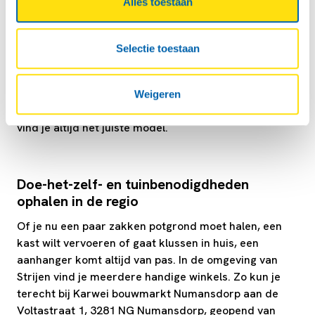
huren bij Boedelbak
Alles toestaan
In Strijen regel je jouw Boedelbak bij Argos Strijen.
Deze locatie is makkelijk bereikbaar en biedt jou de
Selectie toestaan
mogelijkheid om snel een geschikte aanhangwagen te
huren voor elke klus of verhuizing. Of je nu een
aanhanger wilt huren voor transport of een
Weigeren
aanhangwagen zoekt voor tijdelijk gebruik, bij ons
vind je altijd het juiste model.
Doe-het-zelf- en tuinbenodigdheden
ophalen in de regio
Of je nu een paar zakken potgrond moet halen, een
kast wilt vervoeren of gaat klussen in huis, een
aanhanger komt altijd van pas. In de omgeving van
Strijen vind je meerdere handige winkels. Zo kun je
terecht bij Karwei bouwmarkt Numansdorp aan de
Voltastraat 1, 3281 NG Numansdorp, geopend van