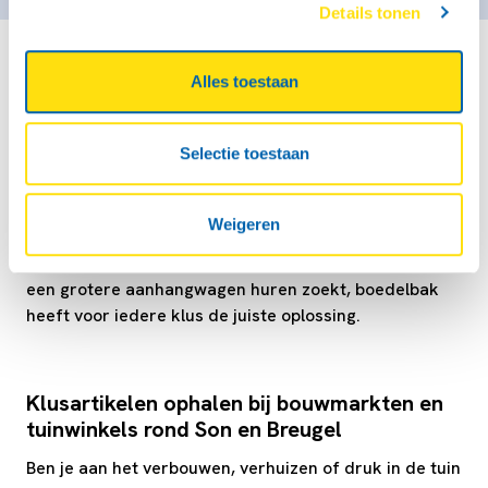
Details tonen
Alles toestaan
Locaties boedelbak bij IKEA Eindhoven in
Son en Breugel
Selectie toestaan
In Son en Breugel kun je makkelijk een aanhangwagen
huren bij de boedelbak verhuurlocatie bij IKEA
Eindhoven. Deze locatie ligt dichtbij Ekkersrijt en is
Weigeren
daardoor snel en gemakkelijk bereikbaar vanuit het
hele dorp. Of je nu een kleine aanhanger huren wilt of
een grotere aanhangwagen huren zoekt, boedelbak
heeft voor iedere klus de juiste oplossing.
Klusartikelen ophalen bij bouwmarkten en
tuinwinkels rond Son en Breugel
Ben je aan het verbouwen, verhuizen of druk in de tuin