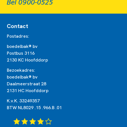
Bel 0900-0525
Contact
Postadres:
boedelbak® bv
Postbus 3116
2130 KC Hoofddorp
Bezoekadres:
boedelbak® bv
Daalmeerstraat 28
2131 HC Hoofddorp
K.v.K. 33249357
BTW NL8029 .15 .966.B .01