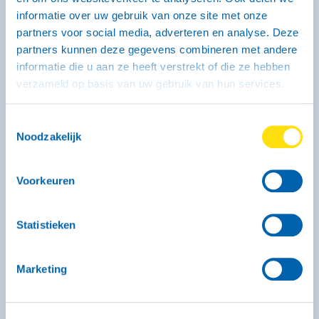
informatie over uw gebruik van onze site met onze
partners voor social media, adverteren en analyse. Deze
partners kunnen deze gegevens combineren met andere
informatie die u aan ze heeft verstrekt of die ze hebben
verzameld op basis van uw gebruik van hun services.
Kenmerken
Binnenmaat: 246 x 131 x 150 cm
Laadvermogen: 320 kg
Toestemmingsselectie
Max. massa: 750 kg
Geremd: Ja
Noodzakelijk
Meer informatie
Voorkeuren
Vanaf € 44,- voor de eerste 3 uur (op zaterdag geldt dit
tarief alleen voor self-service locaties)
€ 51,- per kalenderdag
Statistieken
Kies deze bak
Marketing