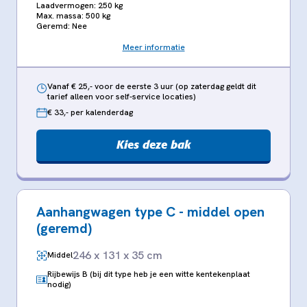
Laadvermogen: 250 kg
Max. massa: 500 kg
Geremd: Nee
Meer informatie
Vanaf € 25,- voor de eerste 3 uur (op zaterdag geldt dit
tarief alleen voor self-service locaties)
€ 33,- per kalenderdag
Kies deze bak
Aanhangwagen type C - middel open
(geremd)
246 x 131 x 35 cm
Middel
Rijbewijs B (bij dit type heb je een witte kentekenplaat
nodig)