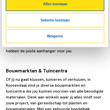
Locaties BP Langdonk in Roosendaal
Alles toestaan
BP Langdonk in Roosendaal is een centraal gelegen
tankstation dat bekend staat om zijn uitstekende
Selectie toestaan
service en klantvriendelijkheid. Onze boedelbak
aanhangers bieden ruime laadruimte en een stevige
constructie. Huur een boedelbak aanhangwagen bij BP
Weigeren
Langdonk Roosendaal en profiteer van kwaliteit en
flexibiliteit. Of je nu een kleine of grote klus hebt, wij
hebben de juiste aanhanger voor jou.
Bouwmarkten & Tuincentra
Of jij nu gaat klussen, tuinieren of verhuizen, in
Roosendaal vind je diverse bouwmarkten en
tuincentra die jou kunnen voorzien van alle benodigde
materialen. Denk aan winkels waar jij alles vindt voor
jouw project, van gereedschap tot planten en
bouwmaterialen. Met een gehuurde boedelbak