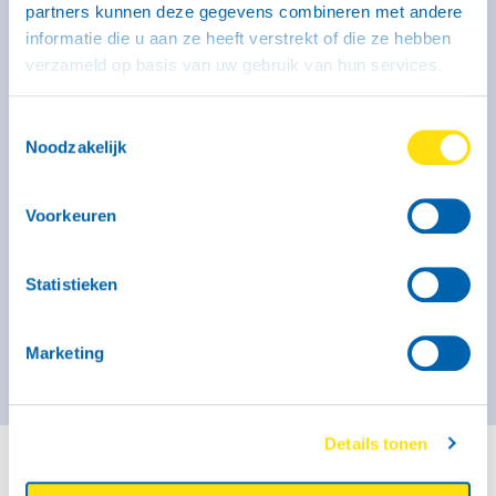
partners kunnen deze gegevens combineren met andere
informatie die u aan ze heeft verstrekt of die ze hebben
Kenmerken
verzameld op basis van uw gebruik van hun services.
Binnenmaat: 246 x 131 x 150 cm
Laadvermogen: 320 kg
Max. massa: 750 kg
Geremd: Ja
Toestemmingsselectie
Noodzakelijk
Meer informatie
Vanaf € 44,- voor de eerste 3 uur (op zaterdag geldt dit
Voorkeuren
tarief alleen voor self-service locaties)
€ 51,- per kalenderdag
Statistieken
Kies deze bak
Marketing
Details tonen