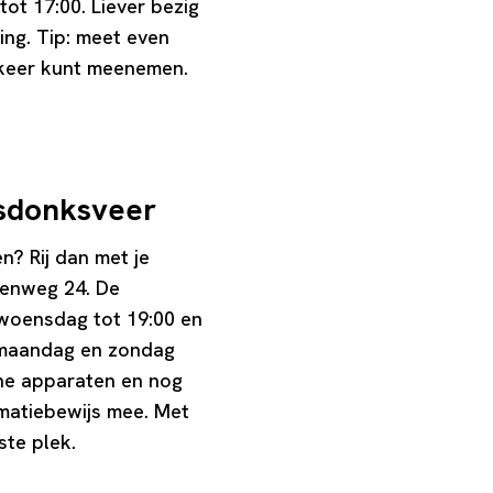
ot 17:00. Liever bezig
ng. Tip: meet even
n keer kunt meenemen.
msdonksveer
n? Rij dan met je
lenweg 24. De
 woensdag tot 19:00 en
p maandag en zondag
sche apparaten en nog
imatiebewijs mee. Met
ste plek.