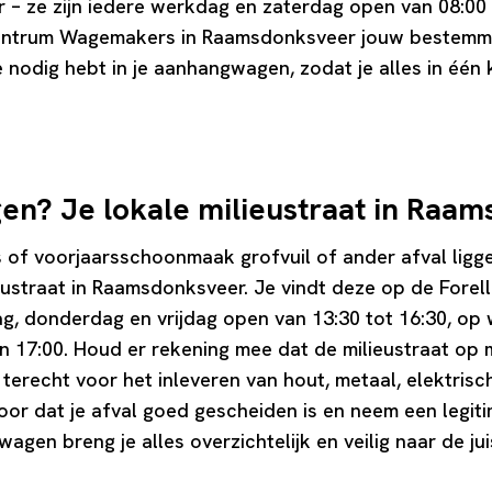
 – ze zijn iedere werkdag en zaterdag open van 08:00 t
ncentrum Wagemakers in Raamsdonksveer jouw bestemmi
e nodig hebt in je aanhangwagen, zodat je alles in éé
en? Je lokale milieustraat in Raa
s of voorjaarsschoonmaak grofvuil of ander afval ligge
ustraat in Raamsdonksveer. Je vindt deze op de Forel
dag, donderdag en vrijdag open van 13:30 tot 16:30, op
en 17:00. Houd er rekening mee dat de milieustraat o
r terecht voor het inleveren van hout, metaal, elektri
voor dat je afval goed gescheiden is en neem een legit
en breng je alles overzichtelijk en veilig naar de jui