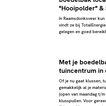
"Hooipolder" &
In Raamsdonksveer kun 
vindt ze bij TotalEnergi
gelegen en goed bereikb
Met je boedel
tuincentrum in 
Of je nu gaat klussen, 
gemakkelijk al je mater
(open van maandag t/m vr
klusspullen. Voor gere