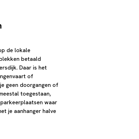
n
op de lokale
 plekken betaald
rsdijk. Daar is het
ongenvaart of
 je geen doorgangen of
 meestal toegestaan,
e parkeerplaatsen waar
 met je aanhanger halve