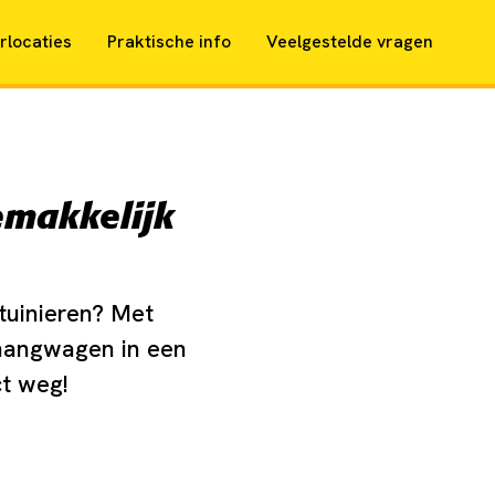
rlocaties
Praktische info
Veelgestelde vragen
emakkelijk
tuinieren? Met
nhangwagen in een
ct weg!