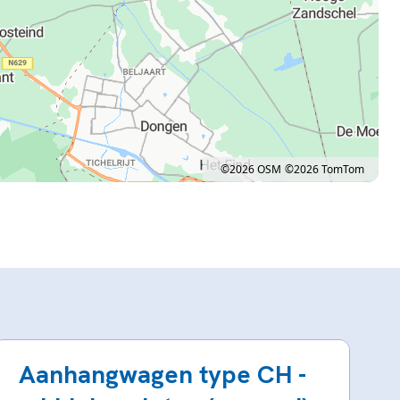
©2026 OSM
©2026 TomTom
ow. Pan left 100 pixels: left arrow. Pan up 100 pixels: up arrow. Pan down 100 pixel
Aanhangwagen type CH -