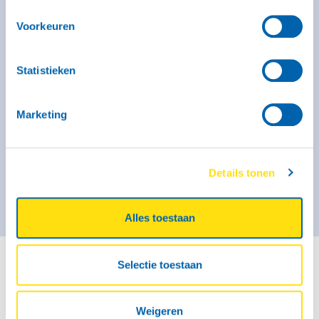
Binnenmaat: 246 x 131 x 150 cm
Laadvermogen: 320 kg
Voorkeuren
Max. massa: 750 kg
Geremd: Ja
Meer informatie
Statistieken
Vanaf € 44,- voor de eerste 3 uur (op zaterdag geldt dit
tarief alleen voor self-service locaties)
Marketing
€ 51,- per kalenderdag
Kies deze bak
Details tonen
Alles toestaan
Selectie toestaan
Aanhanger huren in Opmeer
In Opmeer kun je snel en voordelig een
aanhanger
Weigeren