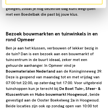
huren
bij
Total Opmeer
. Deze locatie is centraal
gelegen, zodat je nog dezelfde dag kunt wegrijden
met een Boedelbak die past bij jouw klus.
Bezoek bouwmarkten en tuinwinkels in en
rond Opmeer
Ben je aan het klussen, verbouwen of lekker bezig in
de tuin? Dan is een bezoek aan een bouwmarkt of
tuincentrum in de buurt ideaal, zeker met een
gehuurde aanhanger. In Opmeer vind je
Bouwmaterialen Nederland
aan de Koninginneweg 39.
Deze is geopend van maandag tot en met vrijdag van
07:00 tot 22:00, op zaterdag tot 17:00. Voor uitgebreid
tuinshoppen kun je terecht bij
De Boet Tuin-, Sfeer- &
Kluscentrum
en
Hubo bouwmarkt Hoogwoud
, beide
gevestigd aan de Ooster Boekelweg 2a in Hoogwoud.
Beide locaties zijn ook op zondag open van 10:00 tot