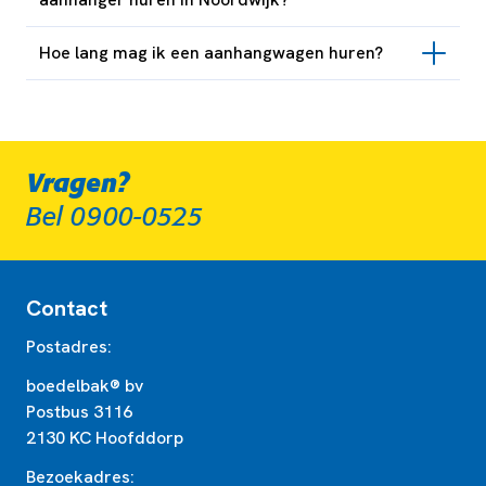
Hoe lang mag ik een aanhangwagen huren?
Vragen?
Bel 0900-0525
Contact
Postadres:
boedelbak® bv
Postbus 3116
2130 KC Hoofddorp
Bezoekadres: