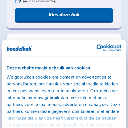
€ 44,- per kalenderdag
Kies deze bak
Aanhangwagen type CH - middel
gesloten (geremd)
246 x 131 x 150 cm
Middel
Deze website maakt gebruik van cookies
Rijbewijs B (bij dit type heb je een witte kentekenplaat
nodig)
We gebruiken cookies om content en advertenties te
personaliseren, om functies voor social media te bieden
en om ons websiteverkeer te analyseren. Ook delen we
informatie over uw gebruik van onze site met onze
partners voor social media, adverteren en analyse. Deze
partners kunnen deze gegevens combineren met andere
informatie die u aan ze heeft verstrekt of die ze hebben
verzameld op basis van uw gebruik van hun services.