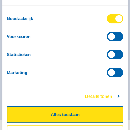
Toestemmingsselectie
Noodzakelijk
Kenmerken
Binnenmaat: 246 x 131 x 150 cm
Laadvermogen: 320 kg
Max. massa: 750 kg
Voorkeuren
Geremd: Ja
Meer informatie
Statistieken
Vanaf € 44,- voor de eerste 3 uur (op zaterdag geldt dit
tarief alleen voor self-service locaties)
Marketing
€ 51,- per kalenderdag
Kies deze bak
Details tonen
Alles toestaan