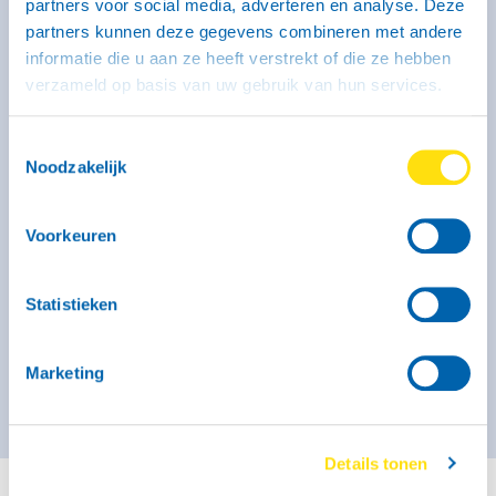
partners voor social media, adverteren en analyse. Deze
partners kunnen deze gegevens combineren met andere
informatie die u aan ze heeft verstrekt of die ze hebben
Kenmerken
verzameld op basis van uw gebruik van hun services.
Binnenmaat: 246 x 131 x 150 cm
Laadvermogen: 320 kg
Max. massa: 750 kg
Toestemmingsselectie
Geremd: Ja
Noodzakelijk
Meer informatie
Voorkeuren
Vanaf € 44,- voor de eerste 3 uur (op zaterdag geldt dit
tarief alleen voor self-service locaties)
€ 51,- per kalenderdag
Statistieken
Kies deze bak
Marketing
Details tonen