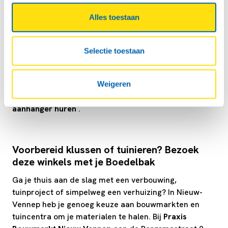
Aanhangwagen huren en aanhanger huren in
Alles toestaan
Nieuw-Vennep
In Nieuw-Vennep kun je een Boedelbak makkelijk
Selectie toestaan
ophalen bij twee betrouwbare locaties:
BP
Venneperweg
en
SHEL
. Deze dealers zijn verspreid
over het dorp, zodat je altijd snel en dichtbij
Weigeren
terechtkunt voor het
aanhangwagen huren
of het
aanhanger huren
.
Voorbereid klussen of tuinieren? Bezoek
deze winkels met je Boedelbak
Ga je thuis aan de slag met een verbouwing,
tuinproject of simpelweg een verhuizing? In Nieuw-
Vennep heb je genoeg keuze aan bouwmarkten en
tuincentra om je materialen te halen. Bij
Praxis