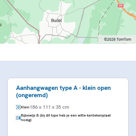
©2026 TomTom
Map style: road.
Map shortcuts: Zoom out: hyphen. Zoom in: plus. Pan right 100 pixels: right arrow. 
Aanhangwagen type A - klein open
(ongeremd)
186 x 111 x 35 cm
Klein
Rijbewijs B (bij dit type heb je een witte kentekenplaat
nodig)