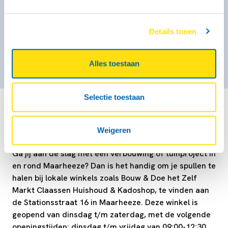
€ 51,- per kalenderdag
Details tonen
Kies deze bak
Alles toestaan
Selectie toestaan
Boek een aanhanger na je bezoek aan
Weigeren
lokale bouw- en tuinwinkels
Ga jij aan de slag met een verbouwing of tuinproject in
en rond Maarheeze? Dan is het handig om je spullen te
halen bij lokale winkels zoals Bouw & Doe het Zelf
Markt Claassen Huishoud & Kadoshop, te vinden aan
de Stationsstraat 16 in Maarheeze. Deze winkel is
geopend van dinsdag t/m zaterdag, met de volgende
openingstijden: dinsdag t/m vrijdag van 09:00-12:30