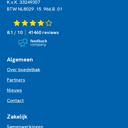
K.v.K. 33249357
BTW NL8029 .15 .966.B .01
8.1 / 10
41460 reviews
Algemeen
Over boedelbak
Partners
Nieuws
Contact
Zakelijk
Samenwerkingen