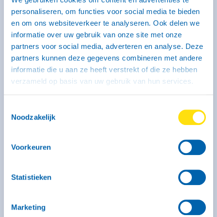
nodig)
personaliseren, om functies voor social media te bieden
en om ons websiteverkeer te analyseren. Ook delen we
informatie over uw gebruik van onze site met onze
partners voor social media, adverteren en analyse. Deze
partners kunnen deze gegevens combineren met andere
informatie die u aan ze heeft verstrekt of die ze hebben
verzameld op basis van uw gebruik van hun services.
Toestemmingsselectie
Noodzakelijk
Kenmerken
Binnenmaat: 246 x 131 x 150 cm
Voorkeuren
Laadvermogen: 320 kg
Max. massa: 750 kg
Geremd: Ja
Statistieken
Meer informatie
Marketing
Vanaf € 44,- voor de eerste 3 uur (op zaterdag geldt dit
tarief alleen voor self-service locaties)