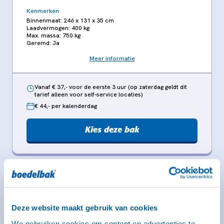
Kenmerken
Binnenmaat: 246 x 131 x 35 cm
Laadvermogen: 400 kg
Max. massa: 750 kg
Geremd: Ja
Meer informatie
Vanaf € 37,- voor de eerste 3 uur (op zaterdag geldt dit
tarief alleen voor self-service locaties)
€ 44,- per kalenderdag
Kies deze bak
Aanhangwagen type CH - middel
gesloten (geremd)
Deze website maakt gebruik van cookies
246 x 131 x 150 cm
Middel
We gebruiken cookies om content en advertenties te
Rijbewijs B (bij dit type heb je een witte kentekenplaat