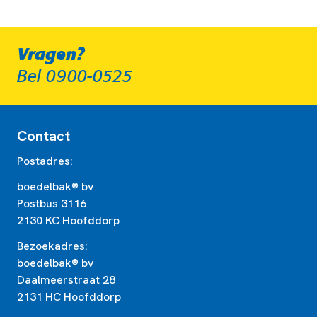
Vragen?
Bel 0900-0525
Contact
Postadres:
boedelbak® bv
Postbus 3116
2130 KC Hoofddorp
Bezoekadres:
boedelbak® bv
Daalmeerstraat 28
2131 HC Hoofddorp