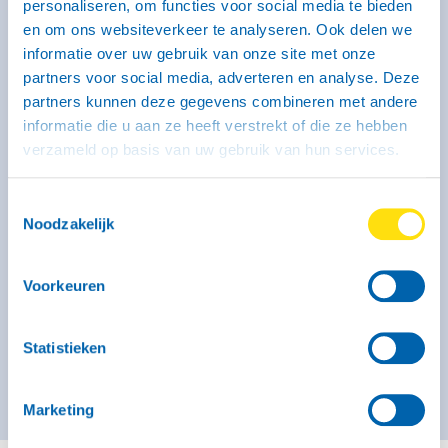
personaliseren, om functies voor social media te bieden
en om ons websiteverkeer te analyseren. Ook delen we
informatie over uw gebruik van onze site met onze
partners voor social media, adverteren en analyse. Deze
Kenmerken
partners kunnen deze gegevens combineren met andere
Binnenmaat: 246 x 131 x 150 cm
informatie die u aan ze heeft verstrekt of die ze hebben
Laadvermogen: 320 kg
Max. massa: 750 kg
verzameld op basis van uw gebruik van hun services.
Geremd: Ja
Meer informatie
Toestemmingsselectie
Noodzakelijk
Vanaf € 44,- voor de eerste 3 uur (op zaterdag geldt dit
tarief alleen voor self-service locaties)
Voorkeuren
€ 51,- per kalenderdag
Kies deze bak
Statistieken
Marketing