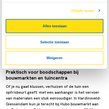
Details tonen
Locaties in Hardinxveld-Giessendam voor
aanhanger huren
Alles toestaan
In Hardinxveld-Giessendam huur je een boedelbak bij
de tankstations Lukoil en Haan. Deze verhuurlocaties
zijn eenvoudig bereikbaar en centraal gelegen binnen
Selectie toestaan
de plaats. Perfect voor als je snel een aanhanger
huren wilt voor een korte klus of vervoersrit.
Weigeren
Praktisch voor boodschappen bij
bouwmarkten en tuincentra
Of je nu gaat klussen, verhuizen of de tuin een
opfrisbeurt geeft: met een aanhanger is het vervoer
van materialen een stuk eenvoudiger. In Hardinxveld-
Giessendam kun je terecht bij Hubo bouwmarkt aan