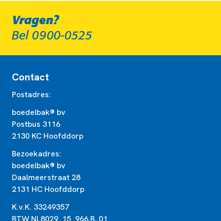
Vragen?
Bel 0900-0525
Contact
Postadres:
boedelbak® bv
Postbus 3116
2130 KC Hoofddorp
Bezoekadres:
boedelbak® bv
Daalmeerstraat 28
2131 HC Hoofddorp
K.v.K. 33249357
BTW NL8029 .15 .966.B .01