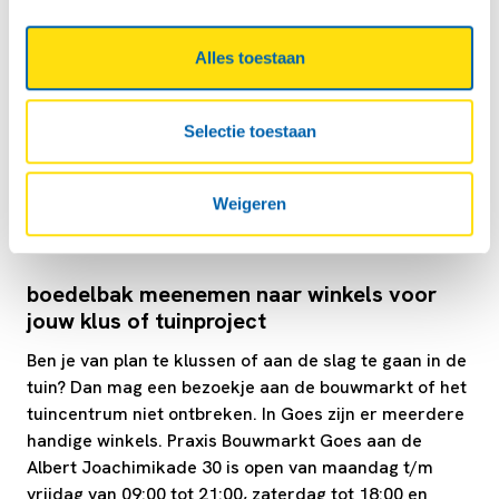
Locaties in Tankstation De Baar & Shell
Station De Goese Polder
Alles toestaan
In Goes heb je keuze uit twee vertrouwde boedelbak-
verhuurlocaties: Tankstation De Baar en Shell Station
De Goese Polder. Beide locaties liggen gunstig en zijn
Selectie toestaan
makkelijk bereikbaar vanaf het centrum en
omliggende wijken. Zo kun je snel starten met jouw
klus of verhuizing met de juiste aanhanger.
Weigeren
boedelbak meenemen naar winkels voor
jouw klus of tuinproject
Ben je van plan te klussen of aan de slag te gaan in de
tuin? Dan mag een bezoekje aan de bouwmarkt of het
tuincentrum niet ontbreken. In Goes zijn er meerdere
handige winkels. Praxis Bouwmarkt Goes aan de
Albert Joachimikade 30 is open van maandag t/m
vrijdag van 09:00 tot 21:00, zaterdag tot 18:00 en