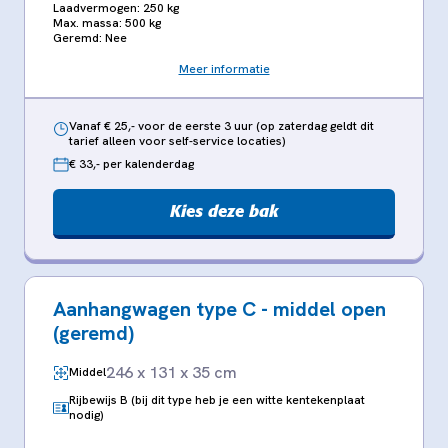
Laadvermogen: 250 kg
Max. massa: 500 kg
Geremd: Nee
Meer informatie
Vanaf € 25,- voor de eerste 3 uur (op zaterdag geldt dit
tarief alleen voor self-service locaties)
€ 33,- per kalenderdag
Kies deze bak
Aanhangwagen type C - middel open
(geremd)
246 x 131 x 35 cm
Middel
Rijbewijs B (bij dit type heb je een witte kentekenplaat
nodig)