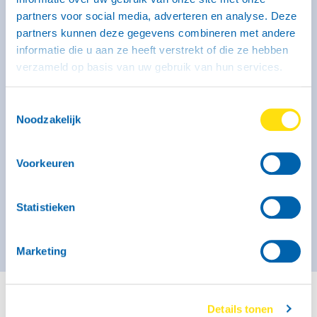
partners voor social media, adverteren en analyse. Deze
Kenmerken
partners kunnen deze gegevens combineren met andere
Binnenmaat: 246 x 131 x 150 cm
informatie die u aan ze heeft verstrekt of die ze hebben
Laadvermogen: 320 kg
Max. massa: 750 kg
verzameld op basis van uw gebruik van hun services.
Geremd: Ja
Meer informatie
Toestemmingsselectie
Noodzakelijk
Vanaf € 44,- voor de eerste 3 uur (op zaterdag geldt dit
tarief alleen voor self-service locaties)
Voorkeuren
€ 51,- per kalenderdag
Kies deze bak
Statistieken
Marketing
Details tonen