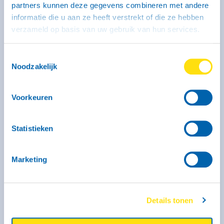
partners kunnen deze gegevens combineren met andere
informatie die u aan ze heeft verstrekt of die ze hebben
verzameld op basis van uw gebruik van hun services.
Aanhangwagen type CH - middel
gesloten (geremd)
Toestemmingsselectie
Noodzakelijk
246 x 131 x 150 cm
Middel
Rijbewijs B (bij dit type heb je een witte kentekenplaat
Voorkeuren
nodig)
Statistieken
Marketing
Details tonen