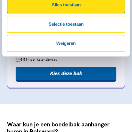
Kenmerken
Alles toestaan
Binnenmaat: 246 x 131 x 150 cm
Laadvermogen: 320 kg
Max. massa: 750 kg
Geremd: Ja
Selectie toestaan
Meer informatie
Weigeren
Vanaf € 44,- voor de eerste 3 uur (op zaterdag geldt dit
tarief alleen voor self-service locaties)
€ 51,- per kalenderdag
Kies deze bak
Waar kun je een boedelbak aanhanger
huren in Bolsward?