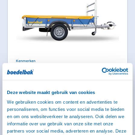
Kenmerken
Binnenmaat: 246 x 131 x 35 cm
Laadvermogen: 400 kg
Max. massa: 750 kg
Geremd: Ja
Meer informatie
Deze website maakt gebruik van cookies
We gebruiken cookies om content en advertenties te
Vanaf € 37,- voor de eerste 3 uur (op zaterdag geldt dit
personaliseren, om functies voor social media te bieden
tarief alleen voor self-service locaties)
en om ons websiteverkeer te analyseren. Ook delen we
€ 44,- per kalenderdag
informatie over uw gebruik van onze site met onze
partners voor social media, adverteren en analyse. Deze
Kies deze bak