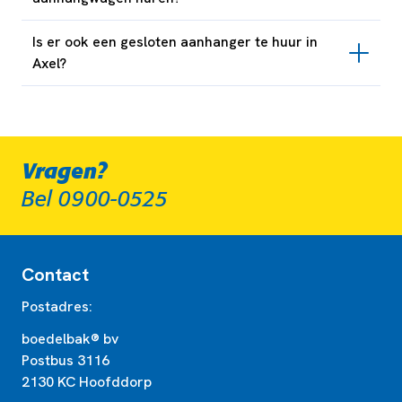
Is er ook een gesloten aanhanger te huur in
Axel?
Vragen?
Bel 0900-0525
Contact
Postadres:
boedelbak® bv
Postbus 3116
2130 KC Hoofddorp