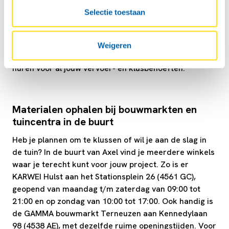
aanhanger huren
Selectie toestaan
In Axel kun je een boedelbak ophalen bij Total Axel.
Deze locatie ligt centraal en is goed bereikbaar vanuit
alle wijken in de stad. Zo zit je nooit ver van een
Weigeren
betrouwbare mogelijkheid om een aanhangwagen te
huren voor al jouw vervoer- en klusbehoeften.
Materialen ophalen bij bouwmarkten en
tuincentra in de buurt
Heb je plannen om te klussen of wil je aan de slag in
de tuin? In de buurt van Axel vind je meerdere winkels
waar je terecht kunt voor jouw project. Zo is er
KARWEI Hulst aan het Stationsplein 26 (4561 GC),
geopend van maandag t/m zaterdag van 09:00 tot
21:00 en op zondag van 10:00 tot 17:00. Ook handig is
de GAMMA bouwmarkt Terneuzen aan Kennedylaan
98 (4538 AE), met dezelfde ruime openingstijden. Voor