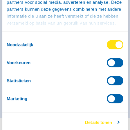
partners voor social media, adverteren en analyse. Deze
partners kunnen deze gegevens combineren met andere
informatie die u aan ze heeft verstrekt of die ze hebben
Kenmerken
verzameld op basis van uw gebruik van hun services.
Binnenmaat: 246 x 131 x 150 cm
Laadvermogen: 320 kg
Max. massa: 750 kg
Geremd: Ja
Toestemmingsselectie
Noodzakelijk
Meer informatie
Voorkeuren
Vanaf € 44,- voor de eerste 3 uur (op zaterdag geldt dit
tarief alleen voor self-service locaties)
€ 51,- per kalenderdag
Statistieken
Kies deze bak
Marketing
Details tonen