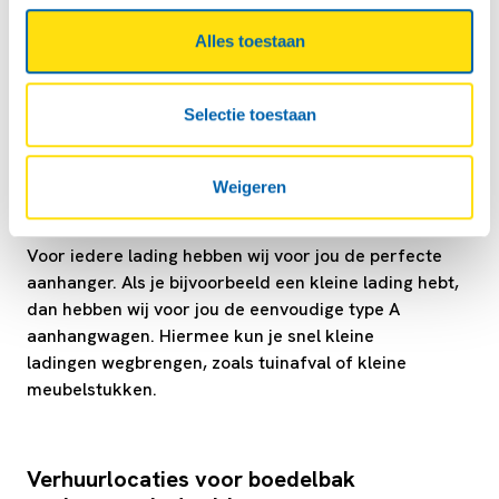
Gemakkelijk een aanhangwagen huren in
Alles toestaan
Apeldoorn
Bij boedelbak kan je uit allerlei soorten
Selectie toestaan
aanhangwagens kiezen.
Welk type aanhanger je nodig hebt hangt af van
de lading en de hoeveelheid spullen die je wilt
Weigeren
vervoeren.
Voor iedere lading hebben wij voor jou de perfecte
aanhanger. Als je bijvoorbeeld een kleine lading hebt,
dan hebben wij voor jou de eenvoudige type A
aanhangwagen. Hiermee kun je snel kleine
ladingen wegbrengen, zoals tuinafval of kleine
meubelstukken.
Verhuurlocaties voor boedelbak