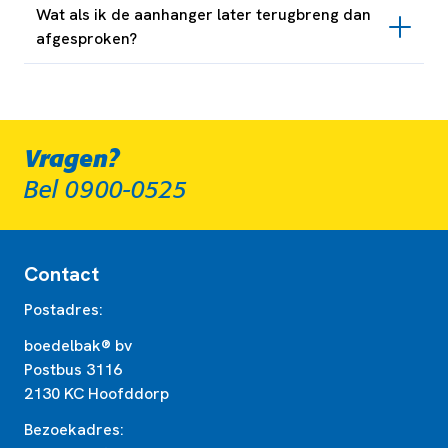
Wat als ik de aanhanger later terugbreng dan
afgesproken?
Vragen?
Bel 0900-0525
Contact
Postadres:
boedelbak® bv
Postbus 3116
2130 KC Hoofddorp
Bezoekadres: