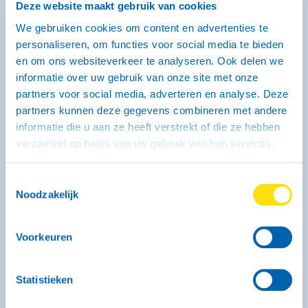
Deze website maakt gebruik van cookies
We gebruiken cookies om content en advertenties te
personaliseren, om functies voor social media te bieden
Aanhangwagen type CH - middel
en om ons websiteverkeer te analyseren. Ook delen we
gesloten (geremd)
informatie over uw gebruik van onze site met onze
246 x 131 x 150 cm
partners voor social media, adverteren en analyse. Deze
Middel
partners kunnen deze gegevens combineren met andere
Rijbewijs B (bij dit type heb je een witte kentekenplaat
nodig)
informatie die u aan ze heeft verstrekt of die ze hebben
verzameld op basis van uw gebruik van hun services.
Toestemmingsselectie
Noodzakelijk
Voorkeuren
Statistieken
Kenmerken