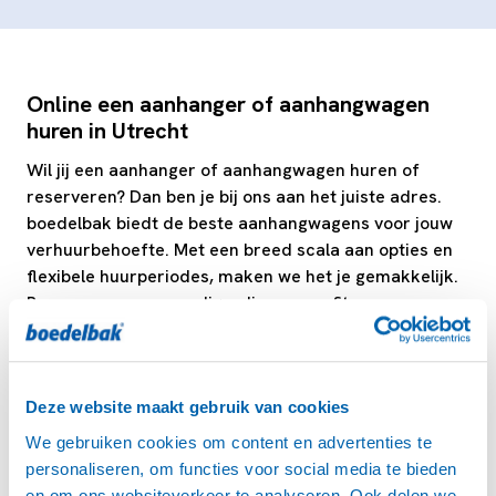
Online een aanhanger of aanhangwagen
huren in Utrecht
Wil jij een aanhanger of aanhangwagen huren of
reserveren? Dan ben je bij ons aan het juiste adres.
boedelbak biedt de beste aanhangwagens voor jouw
verhuurbehoefte. Met een breed scala aan opties en
flexibele huurperiodes, maken we het je gemakkelijk.
Reserveer nu eenvoudig online en profiteer van onze
scherpe tarieven en uitstekende service!
Deze website maakt gebruik van cookies
boedelbak locaties in Utrecht: West, Zuid,
Noord, Oost en Leidsche Rijn
We gebruiken cookies om content en advertenties te
personaliseren, om functies voor social media te bieden
Ontdek onze handige boedelbak locaties in Utrecht:
en om ons websiteverkeer te analyseren. Ook delen we