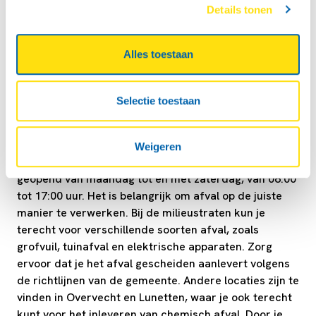
Details tonen
en tuinmeubelen. Plan je bezoek en maak gebruik van
onze handige verhuuropties om je klus of tuinproject
soepel te laten verlopen.
Alles toestaan
Milieustraten en stortplaatsen in Utrecht
Selectie toestaan
Breng je afval naar een van de milieustraten of
stortplaatsen in Utrecht, zoals de locaties aan de
Weigeren
Tractieweg en de Kanaaldijk. Deze zijn doorgaans
geopend van maandag tot en met zaterdag, van 08:00
tot 17:00 uur. Het is belangrijk om afval op de juiste
manier te verwerken. Bij de milieustraten kun je
terecht voor verschillende soorten afval, zoals
grofvuil, tuinafval en elektrische apparaten. Zorg
ervoor dat je het afval gescheiden aanlevert volgens
de richtlijnen van de gemeente. Andere locaties zijn te
vinden in Overvecht en Lunetten, waar je ook terecht
kunt voor het inleveren van chemisch afval. Door je