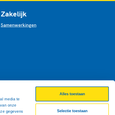
Zakelijk
Samenwerkingen
Alles toestaan
al media te
 van onze
Selectie toestaan
deze gegevens