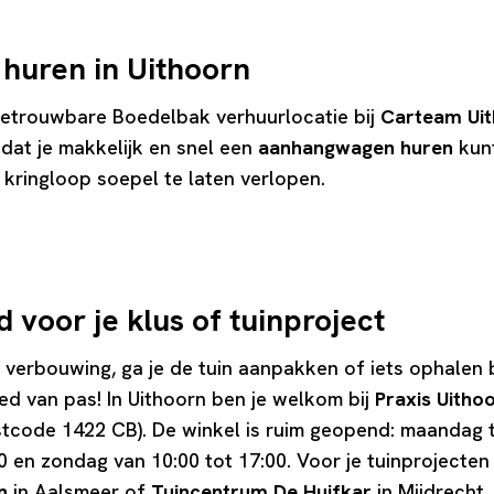
uren in Uithoorn
 betrouwbare Boedelbak verhuurlocatie bij
Carteam Ui
odat je makkelijk en snel een
aanhangwagen huren
kun
e kringloop soepel te laten verlopen.
d voor je klus of tuinproject
n verbouwing, ga je de tuin aanpakken of iets ophalen
d van pas! In Uithoorn ben je welkom bij
Praxis Uitho
tcode 1422 CB). De winkel is ruim geopend: maandag t
0 en zondag van 10:00 tot 17:00. Voor je tuinprojecten 
en
in Aalsmeer of
Tuincentrum De Huifkar
in Mijdrecht.