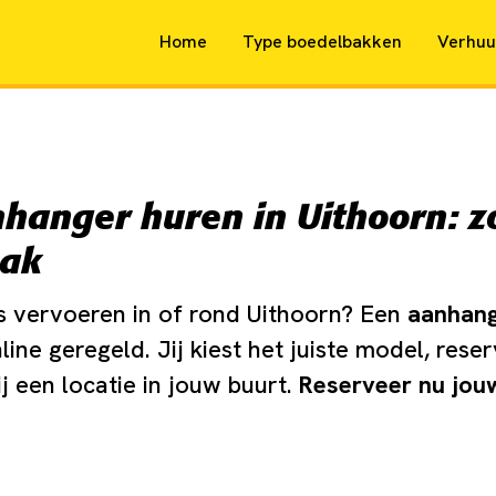
Home
Type boedelbakken
Verhuu
hanger huren in Uithoorn: z
bak
ts vervoeren in of rond Uithoorn? Een
aanhan
line geregeld. Jij kiest het juiste model, rese
ij een locatie in jouw buurt.
Reserveer nu jo