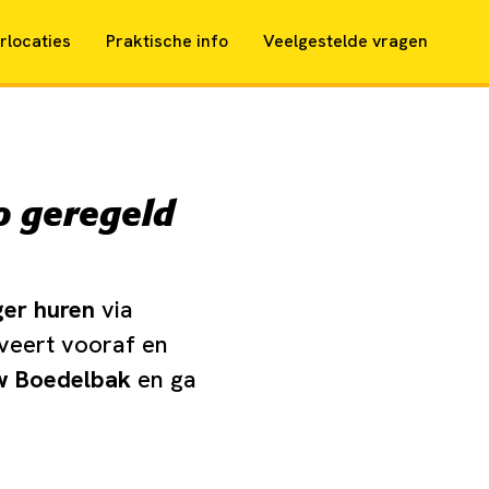
rlocaties
Praktische info
Veelgestelde vragen
o geregeld
ger huren
via
rveert vooraf en
uw Boedelbak
en ga