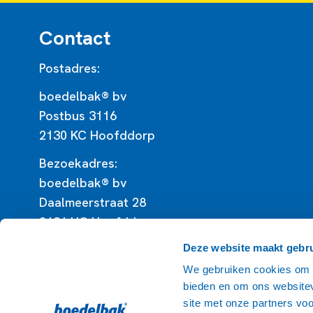
Contact
Postadres:
boedelbak® bv
Postbus 3116
2130 KC Hoofddorp
Bezoekadres:
boedelbak® bv
Daalmeerstraat 28
2131 HC Hoofddorp
Deze website maakt gebru
K.v.K. 33249357
BTW NL8029 .15 .966.B .01
We gebruiken cookies om c
bieden en om ons websitev
site met onze partners vo