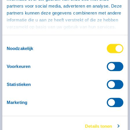
partners voor social media, adverteren en analyse. Deze
Aanhangwagen type EH 1350 - groot
partners kunnen deze gegevens combineren met andere
dubbelas gesloten (geremd)
informatie die u aan ze heeft verstrekt of die ze hebben
verzameld op basis van uw gebruik van hun services.
296 x 131 x 150 cm
Groot
Rijbewijs B of BE
Toestemmingsselectie
Noodzakelijk
Voorkeuren
Statistieken
Marketing
Kenmerken
Binnenmaat: 296 x 131 x 150 cm
Laadvermogen: 810 kg
Details tonen
Max. massa: 1350 kg