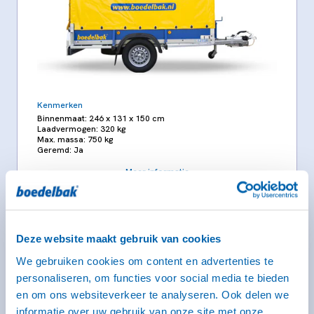
Kenmerken
Binnenmaat: 246 x 131 x 150 cm
Laadvermogen: 320 kg
Max. massa: 750 kg
Geremd: Ja
Meer informatie
Vanaf € 44,- voor de eerste 3 uur (op zaterdag geldt dit
tarief alleen voor self-service locaties)
€ 51,- per kalenderdag
Deze website maakt gebruik van cookies
We gebruiken cookies om content en advertenties te
Kies deze bak
personaliseren, om functies voor social media te bieden
en om ons websiteverkeer te analyseren. Ook delen we
informatie over uw gebruik van onze site met onze