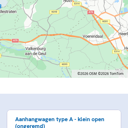
©2026 OSM
©2026 TomTom
Map style: road.
Map shortcuts: Zoom out: hyphen. Zoom in: plus. Pan right 100 pixels: right arrow. 
Aanhangwagen type A - klein open
(ongeremd)