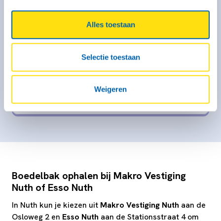
Geremd: Ja
Meer informatie
Alles toestaan
Vanaf € 50,- voor de eerste 3 uur (op zaterdag geldt dit
tarief alleen voor self-service locaties)
Selectie toestaan
€ 58,- per kalenderdag
Weigeren
Kies deze bak
Boedelbak ophalen bij Makro Vestiging
Nuth of Esso Nuth
In Nuth kun je kiezen uit
Makro Vestiging Nuth
aan de
Osloweg 2 en
Esso Nuth
aan de Stationsstraat 4 om