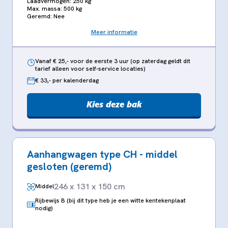
Laadvermogen: 250 kg
Max. massa: 500 kg
Geremd: Nee
Meer informatie
Vanaf € 25,- voor de eerste 3 uur (op zaterdag geldt dit
tarief alleen voor self-service locaties)
€ 33,- per kalenderdag
Kies deze bak
Aanhangwagen type CH - middel
gesloten (geremd)
246 x 131 x 150 cm
Middel
Rijbewijs B (bij dit type heb je een witte kentekenplaat
nodig)