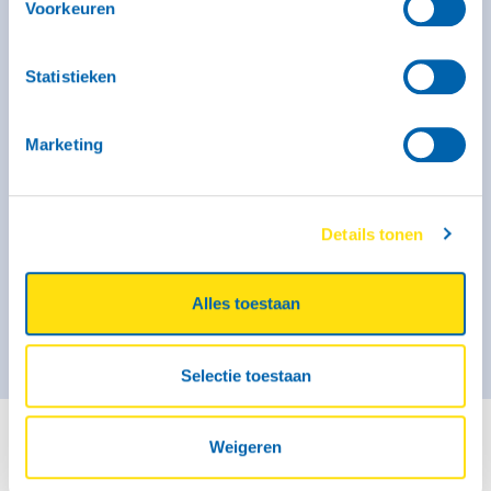
Voorkeuren
Kenmerken
Binnenmaat: 296 x 131 x 35 cm
Laadvermogen: 1140 kg
Statistieken
Max. massa: 1600 kg
Geremd: Ja
Meer informatie
Marketing
Vanaf € 44,- voor de eerste 3 uur (op zaterdag geldt dit
tarief alleen voor self-service locaties)
€ 54,- per kalenderdag
Details tonen
Kies deze bak
Alles toestaan
Selectie toestaan
Weigeren
Waar kun je een boedelbak aanhanger