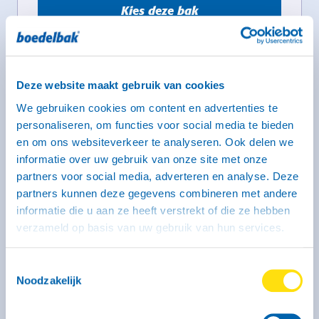
Kies deze bak
Aanhangwagen type E - groot
Deze website maakt gebruik van cookies
dubbelas (geremd)
We gebruiken cookies om content en advertenties te
296 x 131 x 35 cm
personaliseren, om functies voor social media te bieden
Groot
en om ons websiteverkeer te analyseren. Ook delen we
Rijbewijs B of BE
informatie over uw gebruik van onze site met onze
partners voor social media, adverteren en analyse. Deze
partners kunnen deze gegevens combineren met andere
informatie die u aan ze heeft verstrekt of die ze hebben
verzameld op basis van uw gebruik van hun services.
Toestemmingsselectie
Noodzakelijk