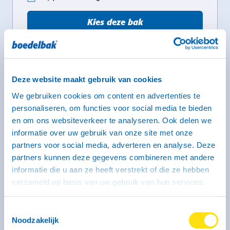
Kies deze bak
Aanhangwagen type EH 1350 - groot
Deze website maakt gebruik van cookies
dubbelas gesloten (geremd)
We gebruiken cookies om content en advertenties te
296 x 131 x 150 cm
Groot
personaliseren, om functies voor social media te bieden
Rijbewijs B of BE
en om ons websiteverkeer te analyseren. Ook delen we
informatie over uw gebruik van onze site met onze
partners voor social media, adverteren en analyse. Deze
partners kunnen deze gegevens combineren met andere
informatie die u aan ze heeft verstrekt of die ze hebben
verzameld op basis van uw gebruik van hun services.
Toestemmingsselectie
Noodzakelijk