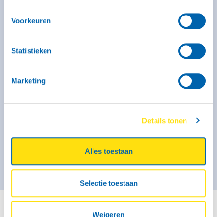
Voorkeuren
Kenmerken
Binnenmaat: 296 x 131 x 150 cm
Laadvermogen: 810 kg
Max. massa: 1350 kg
Statistieken
Geremd: Ja
Meer informatie
Marketing
Vanaf € 50,- voor de eerste 3 uur (op zaterdag geldt dit
tarief alleen voor self-service locaties)
€ 58,- per kalenderdag
Details tonen
Kies deze bak
Alles toestaan
Selectie toestaan
Weigeren