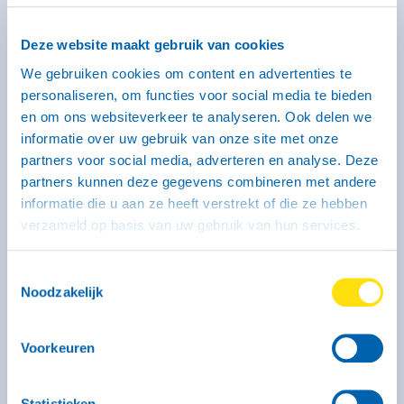
Deze website maakt gebruik van cookies
We gebruiken cookies om content en advertenties te
personaliseren, om functies voor social media te bieden
en om ons websiteverkeer te analyseren. Ook delen we
informatie over uw gebruik van onze site met onze
partners voor social media, adverteren en analyse. Deze
partners kunnen deze gegevens combineren met andere
informatie die u aan ze heeft verstrekt of die ze hebben
Kenmerken
Binnenmaat: 265 x 132 x 187 cm
verzameld op basis van uw gebruik van hun services.
Laadvermogen: 900 kg
Max. massa: 1350 kg
Geremd: Ja
Toestemmingsselectie
Meer informatie
Noodzakelijk
Vanaf € 59,- voor de eerste 3 uur (op zaterdag geldt dit
Voorkeuren
tarief alleen voor self-service locaties)
€ 59,- per kalenderdag
Statistieken