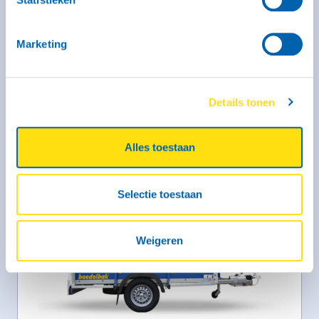
Kies deze bak
Marketing
Aanhangwagen type CH - middel
gesloten (geremd)
Details tonen
246 x 131 x 150 cm
Middel
Rijbewijs B (bij dit type heb je een witte kentekenplaat
Alles toestaan
nodig)
Selectie toestaan
Weigeren