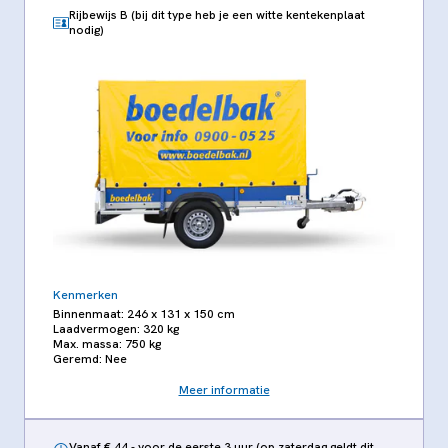
Rijbewijs B (bij dit type heb je een witte kentekenplaat
nodig)
Kenmerken
Binnenmaat: 246 x 131 x 150 cm
Laadvermogen: 320 kg
Max. massa: 750 kg
Geremd: Nee
Meer informatie
Vanaf € 44,- voor de eerste 3 uur (op zaterdag geldt dit