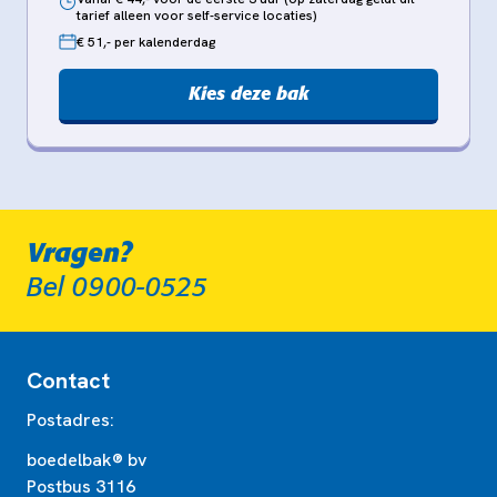
tarief alleen voor self-service locaties)
€ 51,- per kalenderdag
Kies deze bak
Vragen?
Bel 0900-0525
Contact
Postadres:
boedelbak® bv
Postbus 3116